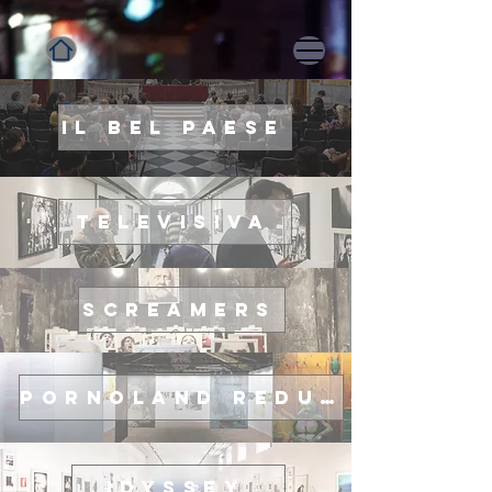
Il Bel Paese
Televisiva
Screamers
Pornoland Redux
iDyssey